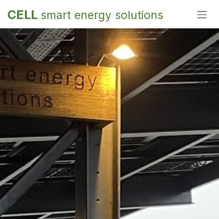
Overslaan naar inhoud
CELL
smart energy solutions