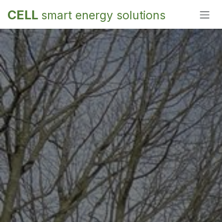
Overslaan naar inhoud
CELL
smart energy solutions