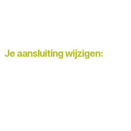
Je aansluiting wijzigen:
Verzwaren of
Renovatie plat
wijzigen
dak