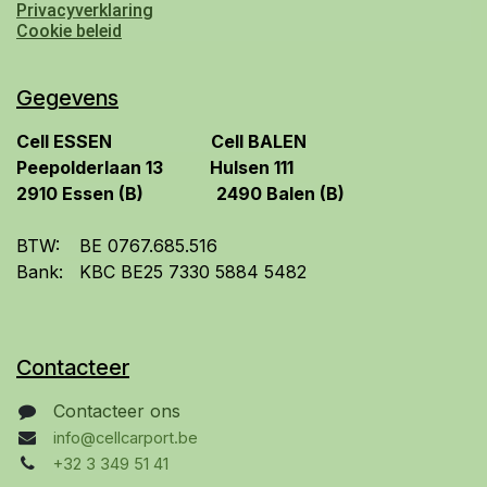
Privacyverklaring
Cookie beleid
Gegevens
​Cell ESSEN
​Cell BALEN
​Peepolderlaan 13
Hulsen 111
2910 Essen (B)
2490 Balen
(B)
BTW:
​BE 0767.685.516
Bank:
​KBC BE25 7330 5884 5482
Contacteer
Contacteer ons
info@cellcarport.be
+32 3 349 51 41