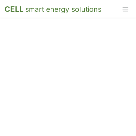
Overslaan naar inhoud
CELL
smart energy solutions